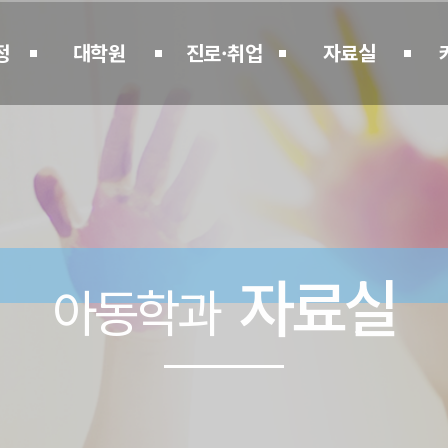
정
대학원
진로·취업
자료실
자료실
아동학과