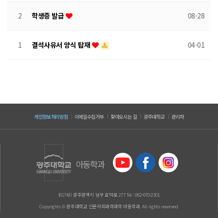
2
학생증 발급
08-28
1
결석사유서 양식 탑재
04-01
개인정보처리방침
이메일수집거부
찾아오시는 길
광주대학교
관리자
아동학과
(61743) 광주광역시 남구 효덕로 277 Tel : 062-670-2301
Copyrights © 광주대학교 인문사회과학대학 아동학과. All rights reserved.