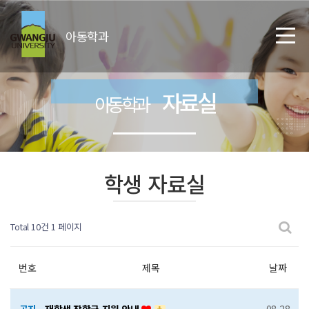
아동학과
자료실
아동학과
학생 자료실
Total 10건
1 페이지
번호
제목
날짜