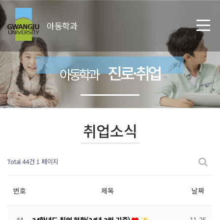
아동학과
진로·취업
아동학과
취업소식
Total 44건
1 페이지
번호
제목
날짜